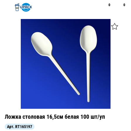
0
0
Рус
Қаз
Открыть поиск
Позвонить
+7 747 094 22 07
Ложка столовая 16,5см белая 100 шт/уп
Арт.
RT165197