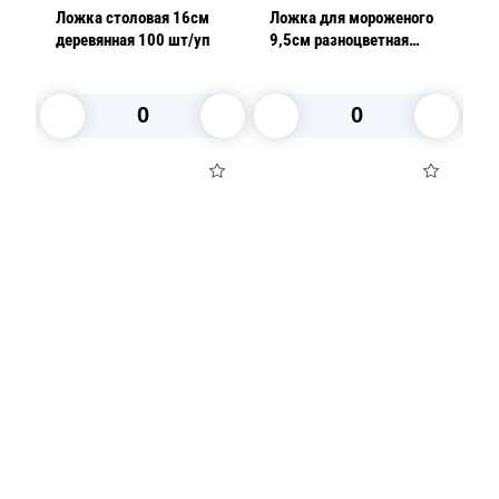
см
Ложка столовая 16см
Ложка для мороженого
Л
деревянная 100 шт/уп
9,5см разноцветная
1
шт/
500шт/уп
л
В корзину
В корзину
Посуда для приготовления пищи
Маски
Для кондитеров
TRAMONTINA
Свечи