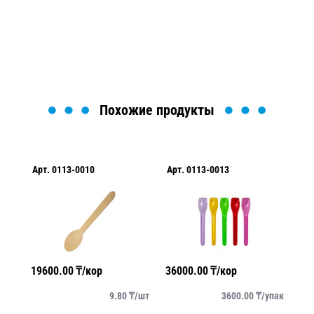
найти или оформить нужный товар!
Загрузка формы...
Похожие продукты
Арт.
0113-0010
Арт.
0113-0013
Ар
19600.00
₸/кор
36000.00
₸/кор
22
/
шт
9.80
₸/
шт
3600.00
₸/
упак