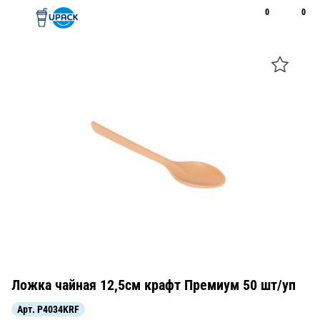
0
0
Рус
Қаз
Открыть поиск
Позвонить
+7 747 094 22 07
Ложка чайная 12,5см крафт Премиум 50 шт/уп
Арт.
P4034KRF