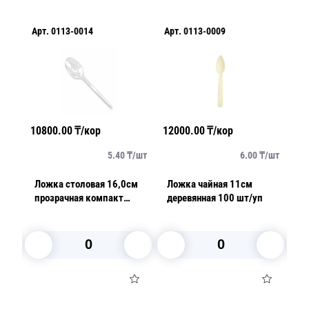
Арт.
0113-0014
Арт.
0113-0009
Ар
10800.00
₸/кор
12000.00
₸/кор
10
упак
5.40
₸/
шт
6.00
₸/
шт
Ложка столовая 16,0см
Ложка чайная 11см
Л
прозрачная компакт
деревянная 100 шт/уп
к
50шт/уп 2000шт/кор
В корзину
В корзину