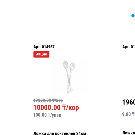
Арт.
014957
Арт.
01
АКЦИЯ
13000.00
₸/кор
196
10000.00
₸/кор
9.80
₸
100.00
₸/
упак
Ложка
Ложка для коктейлей 21см