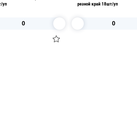
т/уп
резной край 18шт/уп
В корзину
В корзину
О НАС
 средства для ухода
ДОСТАВКА И ОПЛАТА
ля праздника
РЕКВИЗИТЫ
 компании
КОНТАКТЫ
О КОМПАНИИ