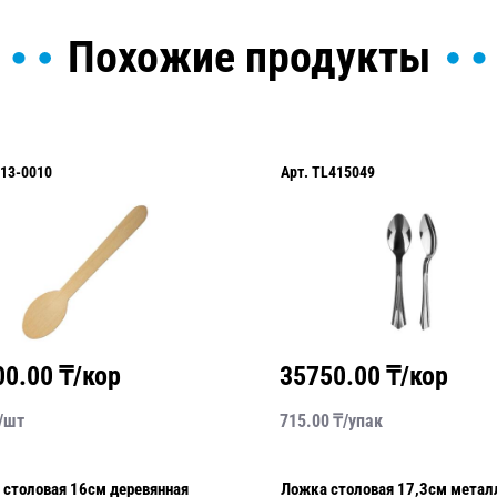
Похожие продукты
13-0010
Арт.
TL415049
00.00
₸/кор
35750.00
₸/кор
/
шт
715.00
₸/
упак
 столовая 16см деревянная
Ложка столовая 17,3см метал