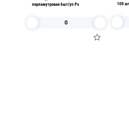
100 ш
перламутровая 6шт/уп Ps
В корзину
Посуда для приготовления пищи
Свечи
Маски
Уборка и
Для кондитеров
Товары д
TRAMONTINA
Вакансии