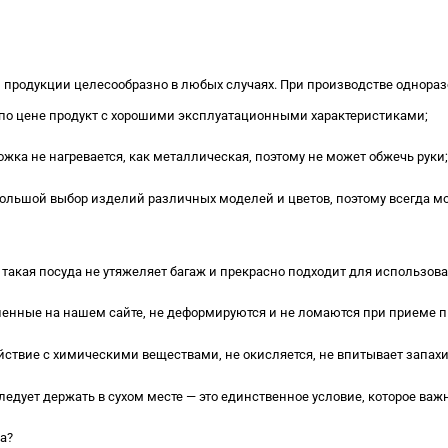
ой продукции целесообразно в любых случаях. При производстве однор
 по цене продукт с хорошими эксплуатационными характеристиками;
ложка не нагревается, как металлическая, поэтому не может обжечь руки;
большой выбор изделий различных моделей и цветов, поэтому всегда 
у такая посуда не утяжеляет багаж и прекрасно подходит для использова
вленные на нашем сайте, не деформируются и не ломаются при приеме 
ействие с химическими веществами, не окисляется, не впитывает запахи,
ледует держать в сухом месте — это единственное условие, которое ва
а?