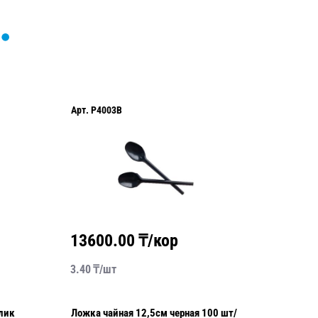
Арт.
P4003B
Арт.
P40
13600.00
₸/кор
1120
3.40
₸/
шт
5.60
₸/
лик
Ложка чайная 12,5см черная 100 шт/
Ложка с