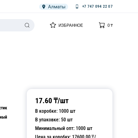
Алматы
+7 747 094 22 07
0
0
ИЗБРАННОЕ
0
₸
НАРИЯ
ПЛЕНКА
СПЕЦОДЕЖДА ОДНОРАЗОВАЯ
17.60
₸/
шт
стик
В коробке:
1000
шт
рный
В упаковке:
50
шт
Минимальный опт:
1000
шт
Цена за коробку:
17600.00
₸/