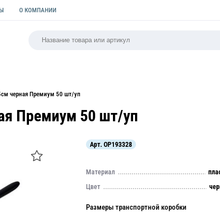
ТЫ
О КОМПАНИИ
РСАЛЬНАЯ
ПАКЕТЫ
ФОРМЫ ДЛЯ ВЫПЕЧКИ
КУЛИ
5см черная Премиум 50 шт/уп
ая Премиум 50 шт/уп
Арт.
OP193328
Материал
пла
Цвет
че
Размеры транспортной коробки