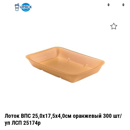
0
0
Рус
Қаз
Открыть поиск
Позвонить
+7 747 094 22 07
Лоток ВПС 25,0х17,5х4,0см оранжевый 300 шт/
уп ЛСП 25174р