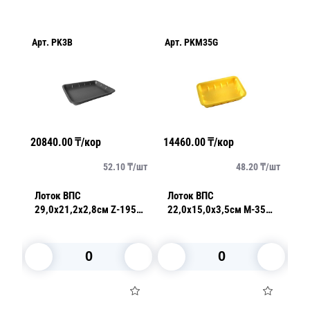
Арт.
PK3B
Арт.
PKM35G
Ар
20840.00
₸/кор
14460.00
₸/кор
21
/
шт
52.10
₸/
шт
48.20
₸/
шт
Лоток ВПС
Лоток ВПС
Л
29,0х21,2х2,8см Z-195
22,0х15,0х3,5см М-35
22
ЛТ30К черный 100 шт/уп
желтый
К-3
влаговпитывающий 150
штук в упаковке
В корзину
В корзину