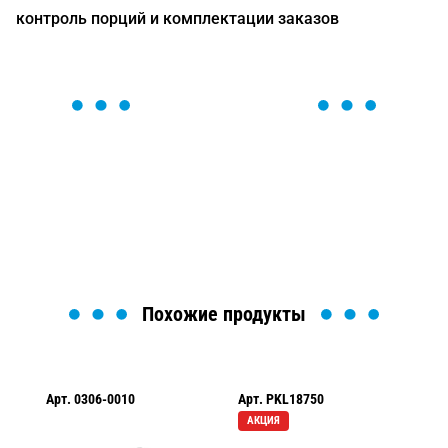
контроль порций и комплектации заказов
ОСТАВЬТЕ ЗАЯВКУ
Мы вам перезвоним в течение 1 минуты и поможем
найти или оформить нужный товар!
Загрузка формы...
Похожие продукты
Арт.
0306-0010
Арт.
PKL18750
Ар
АКЦИЯ
А