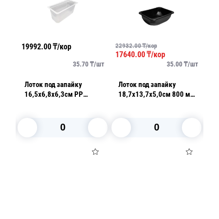
19992.00
₸/кор
22932.00
₸/кор
229
17640.00
₸/кор
17
/
шт
35.70
₸/
шт
35.00
₸/
шт
Лоток под запайку
Лоток под запайку
Ло
16,5х6,8х6,3см PP
18,7х13,7х5,0см 800 мл
1
прозрачный СпК-1808-65
PP черный 504 штук в
PP 
560 шт/кор
коробке ПР-
в 
Л-187х137х50
Л
В корзину
В корзину
Посуда для приготовления пищи