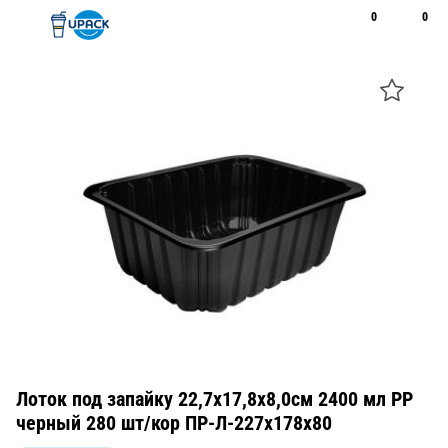
0
0
Рус
Қаз
Открыть поиск
Позвонить
+7 747 094 22 07
Лоток под запайку 22,7х17,8х8,0см 2400 мл PP
черный 280 шт/кор ПР-Л-227х178х80