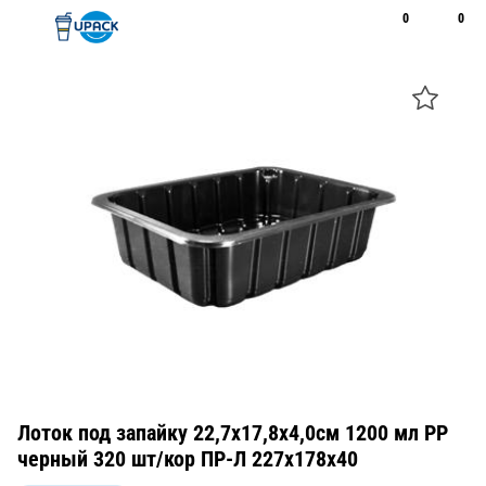
0
0
Рус
Қаз
Открыть поиск
Позвонить
+7 747 094 22 07
Лоток под запайку 22,7х17,8х4,0см 1200 мл PP
черный 320 шт/кор ПР-Л 227х178х40