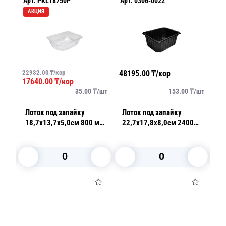
Арт.
PKL18750P
Арт.
0306-0022
Ар
АКЦИЯ
22932.00
₸/кор
48195.00
₸/кор
21
17640.00
₸/кор
/
шт
35.00
₸/
шт
153.00
₸/
шт
Лоток под запайку
Лоток под запайку
Ло
18,7х13,7х5,0см 800 мл
22,7х17,8х8,0см 2400
1
PP прозрачный 504 штук
мл PP черный 315 шт/
в коробке ПР-
кор ПР-Л-227х178х80
Л-187х137х50
В корзину
В корзину