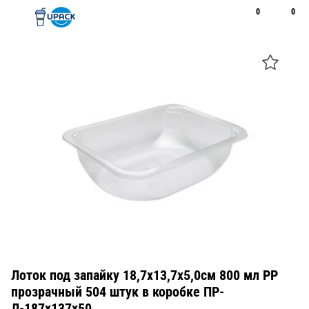
0
0
Рус
Қаз
Открыть поиск
Позвонить
+7 747 094 22 07
Лоток под запайку 18,7х13,7х5,0см 800 мл PP
прозрачный 504 штук в коробке ПР-
Л-187х137х50