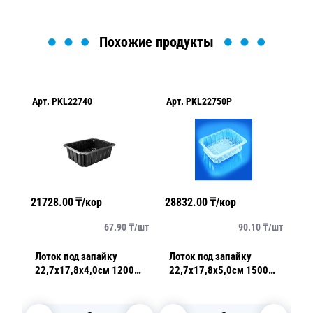
Похожие продукты
Арт.
PKL22740
Арт.
PKL22750P
Ар
А
21728.00
₸/кор
28832.00
₸/кор
219
16
/
шт
67.90
₸/
шт
90.10
₸/
шт
Лоток под запайку
Лоток под запайку
Ло
мл
22,7х17,8х4,0см 1200
22,7х17,8х5,0см 1500
2
мл PP черный 320 шт/
мл PP прозрачный 320
мл 
кор ПР-Л 227х178х40
штук в коробке ПР-
ш
Л-227х178х50
Л