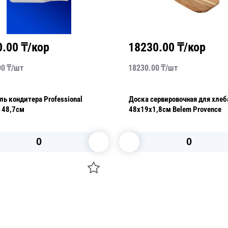
0.00
₸/кор
18230.00
₸/кор
00
₸/
шт
18230.00
₸/
шт
ь кондитера Professional
Доска сервировочная для хлеб
 48,7см
48х19х1,8см Belem Provence
В корзину
В корзину