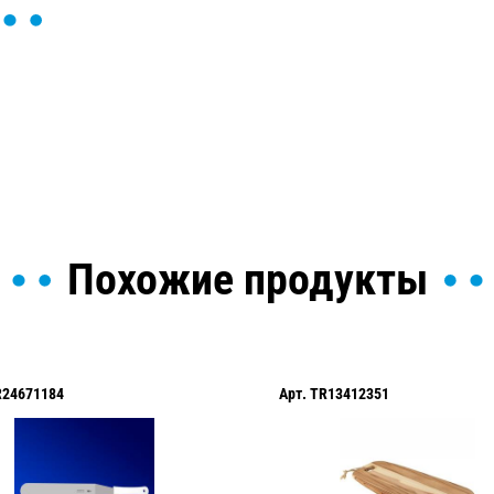
ы и поможем найти или
Похожие продукты
R24671184
Арт.
TR13412351