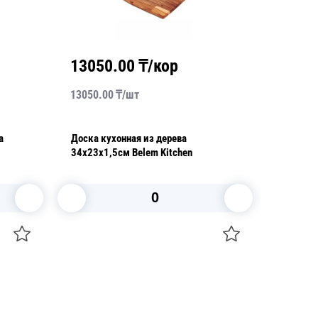
13050.00
₸/кор
3540
13050.00
₸/
шт
3540.00
а
Доска кухонная из дерева
Шпатель
34х23х1,5см Belem Kitchen
Master 
В корзину