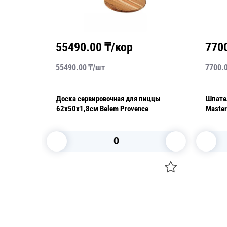
55490.00
₸/кор
770
55490.00
₸/
шт
7700.
ая
Доска сервировочная для пиццы
Шпател
62х50х1,8см Belem Provence
Master
В корзину