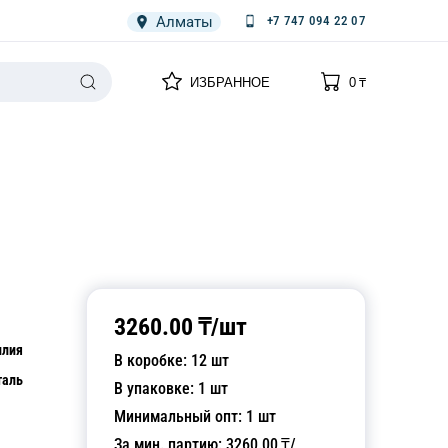
Алматы
+7 747 094 22 07
0
0
ИЗБРАННОЕ
0
₸
НАРИЯ
ПЛЕНКА
СПЕЦОДЕЖДА ОДНОРАЗОВАЯ
3260.00
₸/
шт
илия
В коробке:
12
шт
таль
В упаковке:
1
шт
Минимальный опт:
1
шт
За мин. партию:
3260.00
₸/