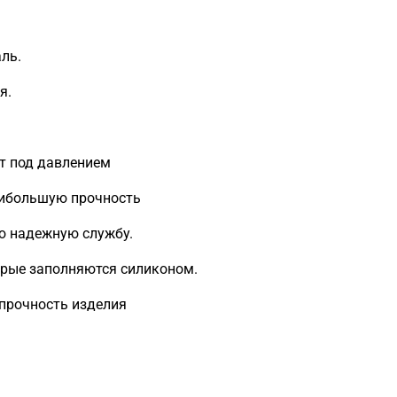
ль.
я.
т под давлением
наибольшую прочность
ю надежную службу.
орые заполняются силиконом.
прочность изделия