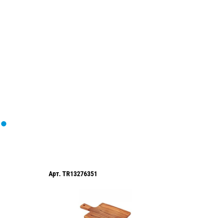
Загрузка
формы...
Арт.
TR13276351
Арт.
TR2