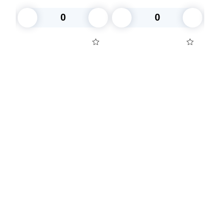
В корзину
В корзину
Посуда для приготовления пищи
Маски
Для кондитеров
TRAMONTINA
Свечи
Уборка и средства для ухода
Товары для праздника