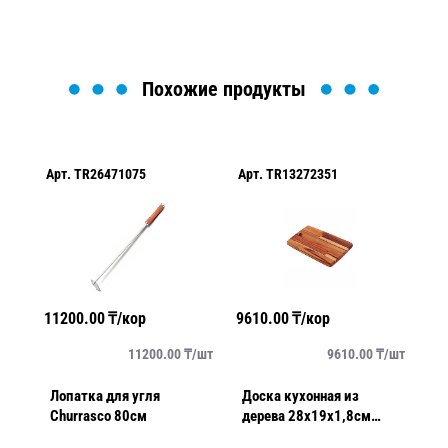
Похожие продукты
Арт.
TR26471075
Арт.
TR13272351
Ар
11200.00
₸/кор
9610.00
₸/кор
62
/
шт
11200.00
₸/
шт
9610.00
₸/
шт
Лопатка для угля
Доска кухонная из
Пе
Churrasco 80см
дерева 28х19х1,8см
Belem Kitchen