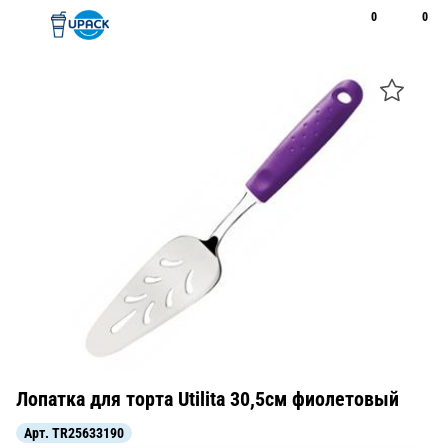
0
0
Рус
Қаз
Открыть поиск
Позвонить
+7 747 094 22 07
Лопатка для торта Utilita 30,5см фиолетовый
Арт.
TR25633190