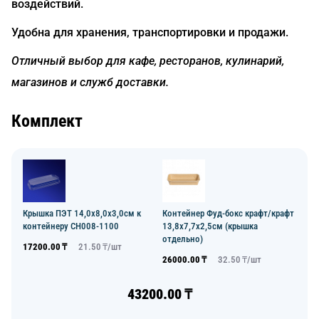
воздействий.
Удобна для хранения, транспортировки и продажи.
Отличный выбор для кафе, ресторанов, кулинарий,
магазинов и служб доставки.
Комплект
Крышка ПЭТ 14,0х8,0х3,0см к
Контейнер Фуд-бокс крафт/крафт
контейнеру CH008-1100
13,8х7,7х2,5см (крышка
отдельно)
17200.00
₸
21.50
₸/
шт
26000.00
₸
32.50
₸/
шт
43200.00
₸