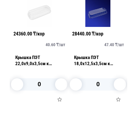
24360.00
₸/кор
28440.00
₸/кор
26
/
шт
40.60
₸/
шт
47.40
₸/
шт
Крышка ПЭТ
Крышка ПЭТ
К
22,0х9,0х3,5см к
18,0х12,5х3,5см к
к
шка
контейнеру CH06-1102
контейнеру CH002-1105
1
(
В корзину
В корзину