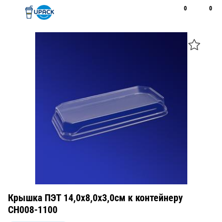
0
0
Рус
Қаз
Открыть поиск
Позвонить
+7 747 094 22 07
Крышка ПЭТ 14,0х8,0х3,0см к контейнеру
CH008-1100