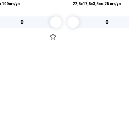
фольги 100шт/уп
22,5х17,5х3,5см 25 шт/уп
В корзину
В корзину
О НАС
 средства для ухода
ДОСТАВКА И ОПЛАТА
ля праздника
РЕКВИЗИТЫ
 компании
КОНТАКТЫ
О КОМПАНИИ