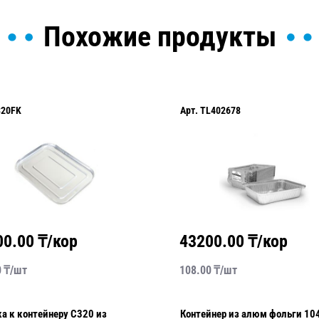
Похожие продукты
320FK
Арт.
TL402678
00.00
₸/кор
43200.00
₸/кор
0
₸/
шт
108.00
₸/
шт
 к контейнеру C320 из
Контейнер из алюм фольги 1