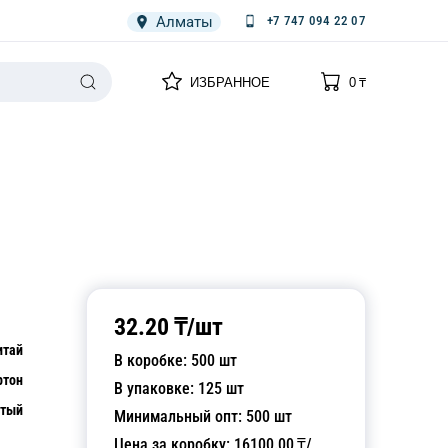
Алматы
+7 747 094 22 07
0
0
ИЗБРАННОЕ
0
₸
НАРИЯ
ПЛЕНКА
СПЕЦОДЕЖДА ОДНОРАЗОВАЯ
32.20
₸/
шт
итай
В коробке:
500
шт
ртон
В упаковке:
125
шт
стый
Минимальный опт:
500
шт
Цена за коробку:
16100.00
₸/