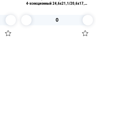
4-хсекционный 24,6x21,1/20,6x17,1
h4,3см 125шт/уп
В корзину
+7 747 094 22 07
Звоните по телефону
+7 708 861 37 08
Пишите в telegram
+7 708 861 37 08