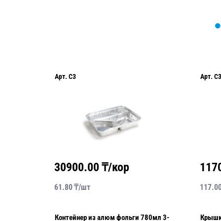
Арт.
C3
Арт.
C
30900.00
₸/кор
117
61.80
₸/
шт
117.0
5мл
Контейнер из алюм фольги 780мл 3-
Крышка