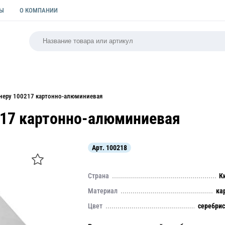
ТЫ
О КОМПАНИИ
РСАЛЬНАЯ
ПАКЕТЫ
ФОРМЫ ДЛЯ ВЫПЕЧКИ
КУЛИ
неру 100217 картонно-алюминиевая
217 картонно-алюминиевая
Арт.
100218
Страна
К
Материал
ка
Цвет
серебри