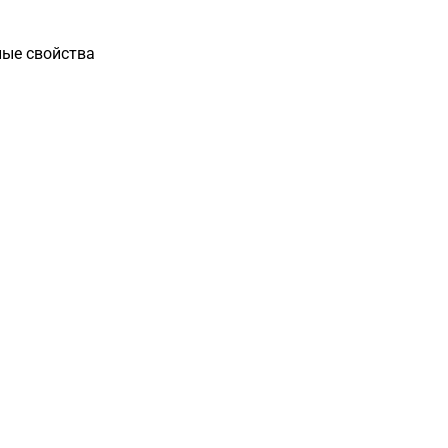
ные свойства
Загрузка
формы...