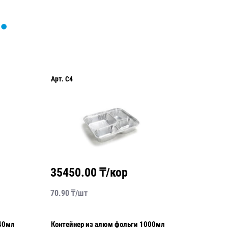
Арт.
C4
Арт.
TL4
35450.00
₸/кор
4760
70.90
₸/
шт
119.00
₸
040мл
Контейнер из алюм фольги 1000мл
Форма из алюм 