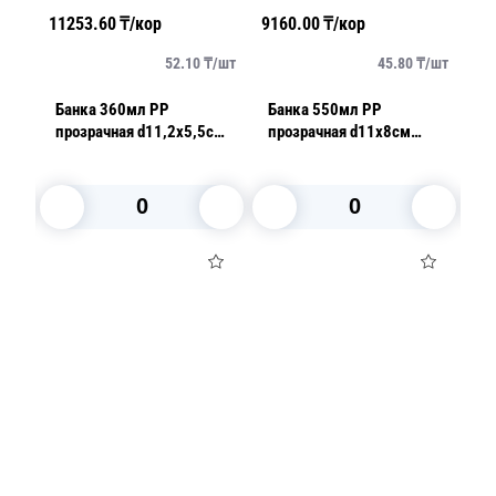
11253.60
₸/кор
9160.00
₸/кор
243
18
/
шт
52.10
₸/
шт
45.80
₸/
шт
Банка 360мл РР
Банка 550мл PP
Банка 
м
прозрачная d11,2х5,5см
прозрачная d11х8см
п
с крышкой 216шт/кор
ТоргСтрой
13
арт.1230
к
(
В корзину
В корзину
Посуда для приготовления пищи
Маски
Для кондитеров