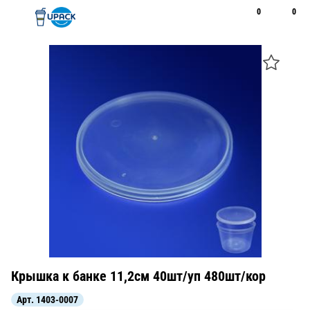
0
0
Рус
Қаз
Открыть поиск
Позвонить
+7 747 094 22 07
Крышка к банке 11,2см 40шт/уп 480шт/кор
Арт.
1403-0007