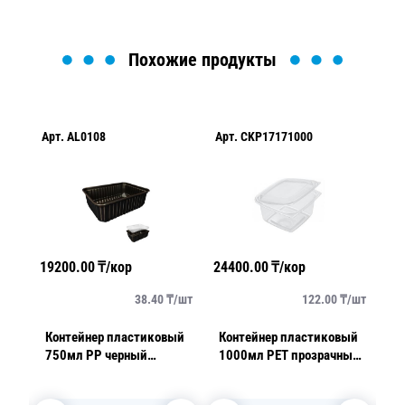
Похожие продукты
Арт.
AL0108
Арт.
CKP17171000
Ар
19200.00
₸/кор
24400.00
₸/кор
22
/
шт
38.40
₸/
шт
122.00
₸/
шт
Контейнер пластиковый
Контейнер пластиковый
К
РЕТ
750мл PP черный
1000мл PET прозрачный
S
18х13х5см 50шт/уп
с нераздельной крышкой
1
пай
16,7х16,7х7,2см 200 шт/