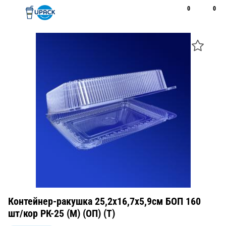
0
0
Рус
Қаз
Открыть поиск
Позвонить
+7 747 094 22 07
Контейнер-ракушка 25,2х16,7х5,9см БОП 160
шт/кор РК-25 (М) (ОП) (Т)