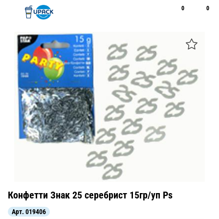
0
0
Рус
Қаз
Открыть поиск
Позвонить
+7 747 094 22 07
Конфетти Знак 25 серебрист 15гр/уп Ps
Арт.
019406