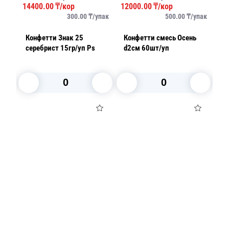
14400.00
₸/кор
12000.00
₸/кор
14
упак
300.00
₸/
упак
500.00
₸/
упак
Конфетти Знак 25
Конфетти смесь Осень
К
серебрист 15гр/уп Ps
d2см 60шт/уп
В корзину
В корзину
Посуда для приготовления пищи
Маски
Для кондитеров
TRAMONTINA