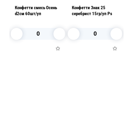
Конфетти смесь Осень
Конфетти Знак 25
К
d2см 60шт/уп
серебрист 15гр/уп Ps
d
В корзину
В корзину
Посуда для приготовления пищи
Маски
Для кондитеров
TRAMONTINA
Свечи