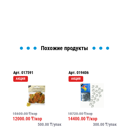
Мы вам перезвоним в течение 1 минуты и поможем
найти или оформить нужный товар!
Загрузка формы...
Похожие продукты
Арт.
017591
Арт.
019406
Ар
АКЦИЯ
АКЦИЯ
А
15600.00
₸/кор
18720.00
₸/кор
156
12000.00
₸/кор
14400.00
₸/кор
12
упак
500.00
₸/
упак
300.00
₸/
упак