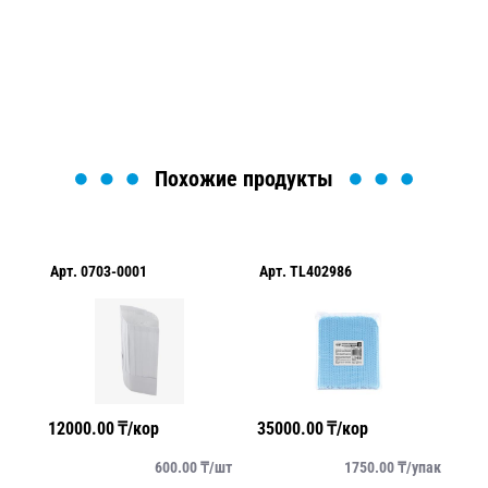
найти или оформить нужный товар!
Загрузка формы...
Похожие продукты
Арт.
0703-0001
Арт.
TL402986
Ар
12000.00
₸/кор
35000.00
₸/кор
15
/
шт
600.00
₸/
шт
1750.00
₸/
упак