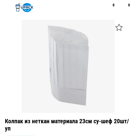
0
0
Рус
Қаз
Открыть поиск
Позвонить
+7 747 094 22 07
Колпак из неткан материала 23см су-шеф 20шт/
уп