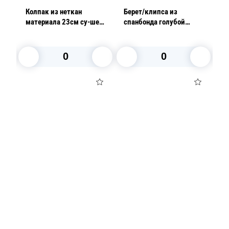
/уп
Колпак из неткан
Берет/клипса из
Ко
материала 23см су-шеф
спанбонда голубой
ма
20шт/уп
100шт/уп AVIORA
ш
В корзину
В корзину
Посуда для приготовления пищи
Маски
Для кондитеров
TRAMONTINA
Свечи