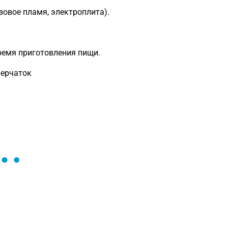
азовое пламя, электроплита).
ремя приготовления пищи.
перчаток
ы и поможем найти или