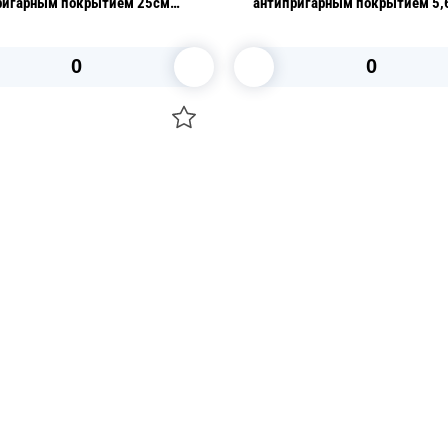
ригарным покрытием 25см
антипригарным покрытием 5,6
В корзину
В корзину
О НАС
 средства для ухода
ДОСТАВКА И ОПЛАТА
ля праздника
РЕКВИЗИТЫ
 компании
КОНТАКТЫ
О КОМПАНИИ