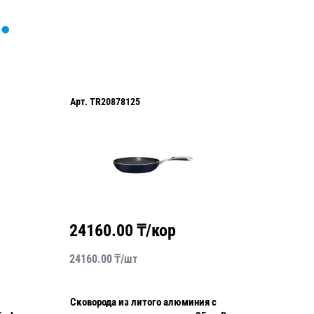
Арт.
TR20878125
Арт.
TR2
24160.00
₸/кор
2280
24160.00
₸/
шт
2280.00
Сковорода из литого алюминия с
Овощечи