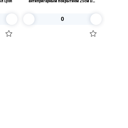
л Lyon
антипригарным покрытием 25см DC
Aroma
В корзину
+7 747 094 22 07
Звоните по телефону
+7 708 861 37 08
Пишите в telegram
+7 708 861 37 08