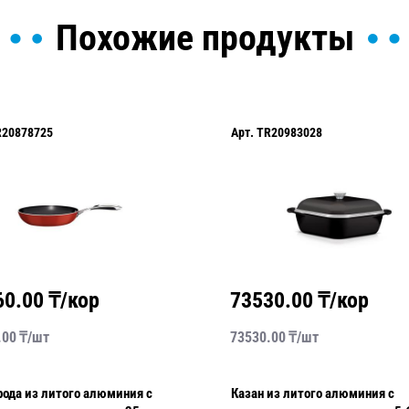
Похожие продукты
R20878725
Арт.
TR20983028
60.00
₸/кор
73530.00
₸/кор
.00
₸/
шт
73530.00
₸/
шт
ода из литого алюминия с
Казан из литого алюминия с