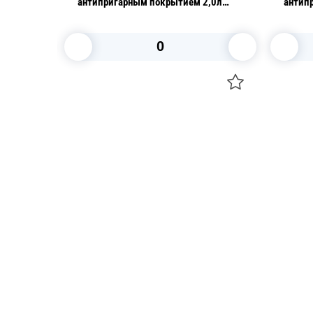
24см
антипригарным покрытием 2,0л
антип
Monaco
Aroma
В корзину
Посуда для приготовления пищи
Свечи
Маски
Уборка и
Для кондитеров
Товары д
TRAMONTINA
Вакансии