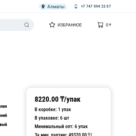
Алматы
+7 747 094 22 07
0
0
ИЗБРАННОЕ
0
₸
НАРИЯ
ПЛЕНКА
СПЕЦОДЕЖДА ОДНОРАЗОВАЯ
8220.00
₸/
упак
илия
В коробке:
1
упак
ний
В упаковке:
6
шт
евый
Минимальный опт:
6
упак
За мин. партию:
49320.00
₸/