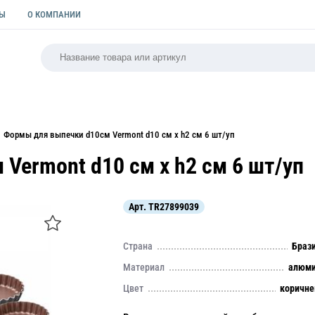
ТЫ
О КОМПАНИИ
РСАЛЬНАЯ
ПАКЕТЫ
ФОРМЫ ДЛЯ ВЫПЕЧКИ
КУЛИ
Формы для выпечки d10см Vermont d10 см х h2 см 6 шт/уп
Vermont d10 см х h2 см 6 шт/уп
Арт.
TR27899039
Страна
Браз
Материал
алюми
Цвет
коричн