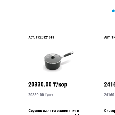
Арт.
TR20821018
Арт.
T
20330.00
₸/кор
241
20330.00
₸/
шт
24160
Соусник из литого алюминия с
Сковор