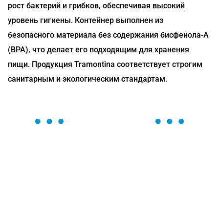
рост бактерий и грибков, обеспечивая высокий
уровень гигиены. Контейнер выполнен из
безопасного материала без содержания бисфенола-А
(BPA), что делает его подходящим для хранения
пищи. Продукция Tramontina соответствует строгим
санитарным и экологическим стандартам.
ОСТАВЬТЕ ЗАЯВКУ
Мы вам перезвоним в течение 1 минуты и поможем
найти или оформить нужный товар!
Загрузка формы...