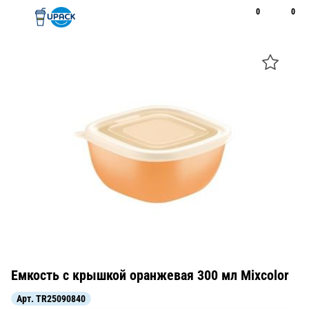
0
0
Рус
Қаз
Открыть поиск
Позвонить
+7 747 094 22 07
Емкость с крышкой оранжевая 300 мл Mixcolor
Арт.
TR25090840