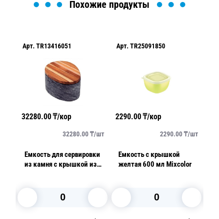
Похожие продукты
Арт.
TR13416051
Арт.
TR25091850
Ар
32280.00
₸/кор
2290.00
₸/кор
92
/
шт
32280.00
₸/
шт
2290.00
₸/
шт
Емкость для сервировки
Емкость с крышкой
Л
няя
из камня с крышкой из
желтая 600 мл Mixcolor
Pr
дерева 16,4х13,1х7,7см
4
Belem Concreta