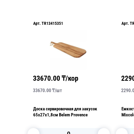
Арт.
TR13415351
Арт.
T
33670.00
₸/кор
229
33670.00
₸/
шт
2290.
ая 150
Доска сервировочная для закусок
Емкос
65х27х1,8см Belem Provence
Mixcol