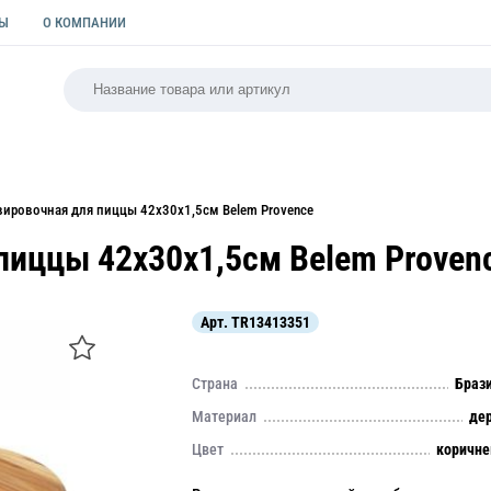
ТЫ
О КОМПАНИИ
РСАЛЬНАЯ
ПАКЕТЫ
ФОРМЫ ДЛЯ ВЫПЕЧКИ
КУЛИ
вировочная для пиццы 42х30х1,5см Belem Provence
пиццы 42х30х1,5см Belem Proven
Арт.
TR13413351
Страна
Браз
Материал
де
Цвет
коричн