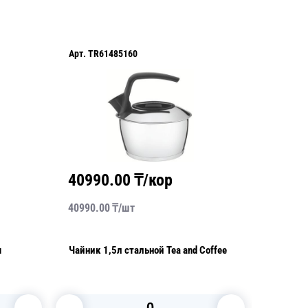
Арт.
TR61485160
Арт.
TR6
40990.00
₸/кор
9620
40990.00
₸/
шт
9620.00
я
Чайник 1,5л стальной Tea and Coffee
Набор мел
2 шт Rea