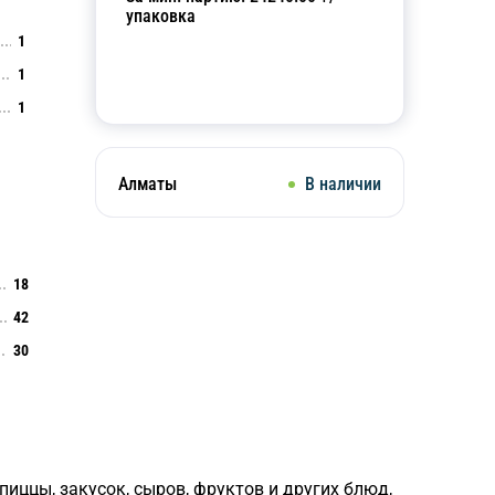
упаковка
1
1
Добавить в корзину
1
Алматы
В наличии
18
42
30
пиццы, закусок, сыров, фруктов и других блюд,