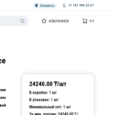
Алматы
+7 747 094 22 07
0
0
ИЗБРАННОЕ
0
₸
НАРИЯ
ПЛЕНКА
СПЕЦОДЕЖДА ОДНОРАЗОВАЯ
ce
24240.00
₸/
шт
илия
В коробке:
1
шт
рево
В упаковке:
1
шт
евый
Минимальный опт:
1
шт
За мин. партию:
24240.00
₸/