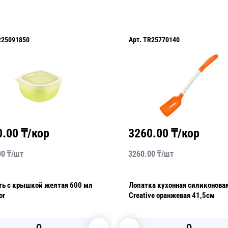
R25091850
Арт.
TR25770140
0.00
₸/кор
3260.00
₸/кор
00
₸/
шт
3260.00
₸/
шт
ть с крышкой желтая 600 мл
Лопатка кухонная силиконова
or
Creative оранжевая 41,5см