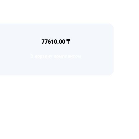
77610.00
₸
В корзину комплектом
Загрузка
формы...