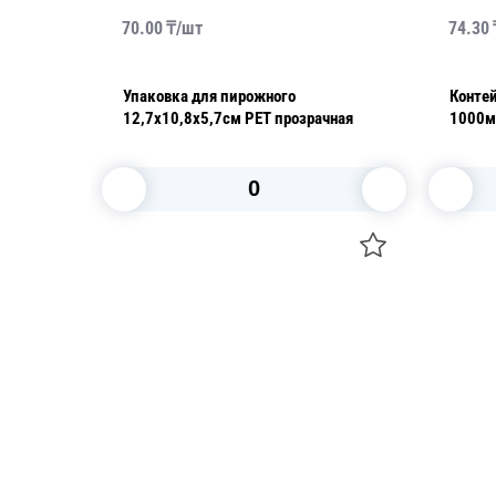
70.00
₸/
шт
74.30
,5х9х6см
Упаковка для пирожного
Контейн
12,7х10,8х5,7см PET прозрачная
1000м
нераз
320 ш
В корзину
Посуда для приготовления пищи
Свечи
Маски
Уборка и
Для кондитеров
Товары д
TRAMONTINA
Вакансии