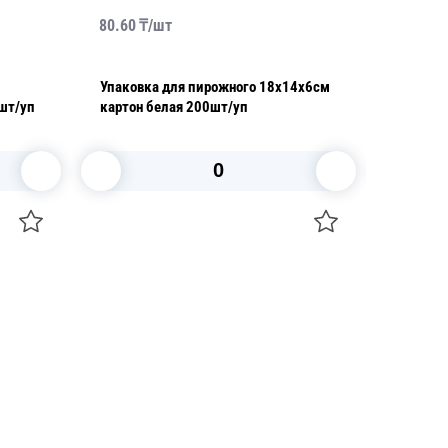
80.60
₸/
шт
237.00
₸
Упаковка для пирожного 18х14х6см
Упаковк
шт/уп
картон белая 200шт/уп
картон 
В корзину
+7 747 094 22 07
Звоните по телефону
+7 708 861 37 08