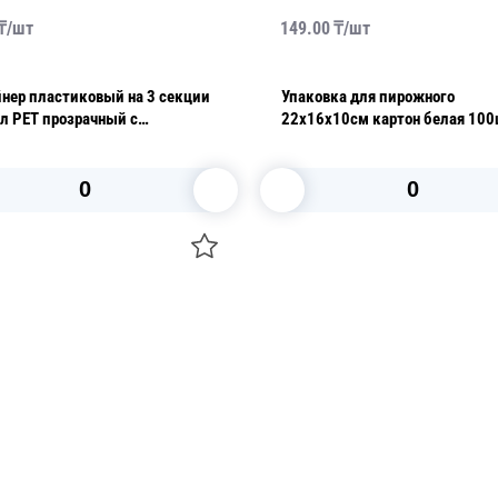
₸/
шт
149.00
₸/
шт
ер пластиковый на 3 секции
Упаковка для пирожного
л PET прозрачный с
22х16х10см картон белая 100
дельной крышкой 16х15х5см
т/кор ПР-К-28С3 ПЭТ
В корзину
В корзину
О НАС
 средства для ухода
ДОСТАВКА И ОПЛАТА
ля праздника
РЕКВИЗИТЫ
 компании
КОНТАКТЫ