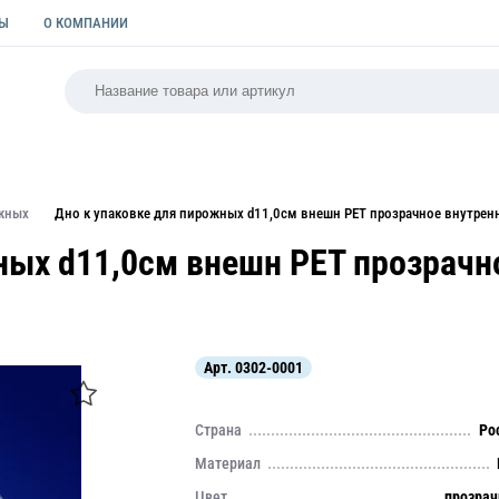
ТЫ
О КОМПАНИИ
РСАЛЬНАЯ
ПАКЕТЫ
ФОРМЫ ДЛЯ ВЫПЕЧКИ
КУЛИ
жных
Дно к упаковке для пирожных d11,0см внешн PET прозрачное внутренн
ных d11,0см внешн PET прозрачн
Арт.
0302-0001
Страна
Ро
Материал
Цвет
прозра