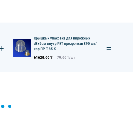
Крышка к упаковке для пирожных
d8х9см внутр PET прозрачная 390 шт/
кор ПР-Т-85 К
61620.00
₸
79.00
₸/
шт
ы и поможем найти или