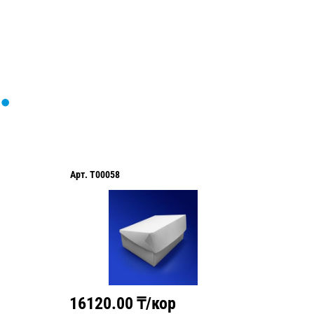
Арт.
T00058
Арт.
T00
16120.00
₸/кор
2370