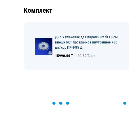
Комплект
Дно к упаковке для пирожных d11,0см
внешн PET прозрачное внутреннее 780
шт/кор ПР-Т-85 Д
15990.00
₸
20.50
₸/
шт
ОСТАВЬТЕ ЗАЯВКУ
Мы вам перезвоним в течение 1 минут
оформить нужный товар!