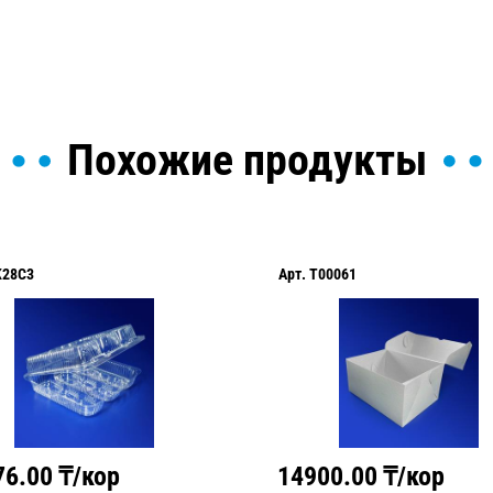
Похожие продукты
K28C3
Арт.
T00061
76.00
₸/кор
14900.00
₸/кор