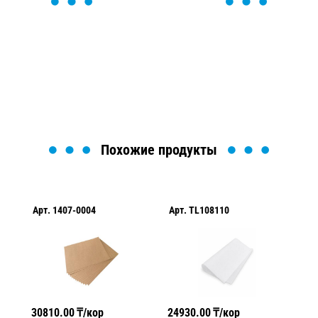
ОСТАВЬТЕ ЗАЯВКУ
Мы вам перезвоним в течение 1 минуты и поможем
найти или оформить нужный товар!
Загрузка формы...
Похожие продукты
Арт.
1407-0004
Арт.
TL108110
Ар
30810.00
₸/кор
24930.00
₸/кор
43