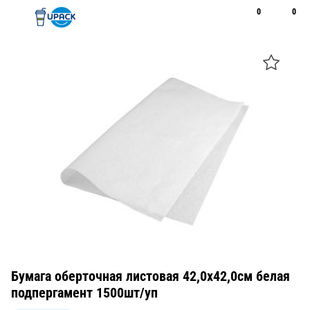
0
0
Рус
Қаз
Открыть поиск
Позвонить
+7 747 094 22 07
Бумага оберточная листовая 42,0х42,0см белая
подпергамент 1500шт/уп