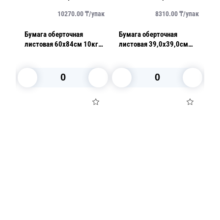
упак
10270.00
₸/
упак
8310.00
₸/
упак
Бумага оберточная
Бумага оберточная
Бу
/уп
листовая 60х84см 10кг/
листовая 39,0х39,0см
ли
уп крафт
белая парафинированная
р
400шт/уп
у
В корзину
В корзину
Посуда для приготовления пищи
Маски
Для кондитеров
TRAMONTINA