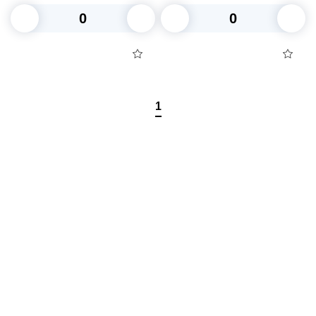
В корзину
В корзину
1
Посуда для приготовления пищи
Маски
Для кондитеров
TRAMONTINA
Свечи