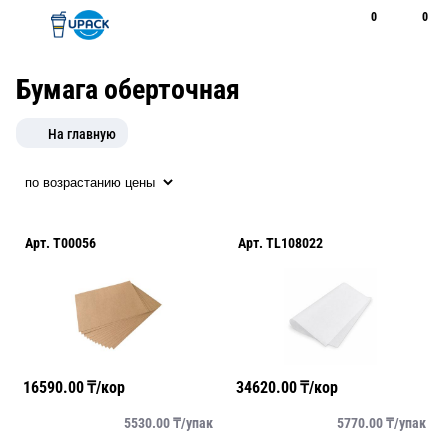
0
0
Рус
Қаз
Открыть поиск
Позвонить
+7 747 094 22 07
Бумага оберточная
На главную
Арт.
T00056
Арт.
TL108022
16590.00
₸/кор
34620.00
₸/кор
5530.00
₸/
упак
5770.00
₸/
упак