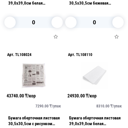
39,0х39,0см белая
30,5х30,5см бежевая
парафинированная 400шт/уп
парафинированная 500шт/уп
В корзину
В корзину
Арт.
TL108024
Арт.
TL108110
43740.00
₸/кор
24930.00
₸/кор
7290.00
₸/
упак
8310.00
₸/
упак
Бумага оберточная листовая
Бумага оберточная листовая
30,5х30,5см с рисунком
39,0х39,0см белая