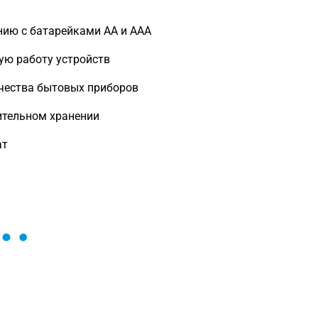
ию с батарейками AA и AAA
ую работу устройств
чества бытовых приборов
ительном хранении
ат
ы и поможем найти или