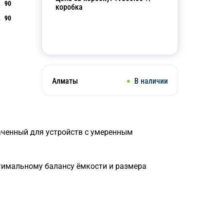
90
коробка
90
Добавить в корзину
Алматы
В наличии
аченный для устройств с умеренным
птимальному балансу ёмкости и размера