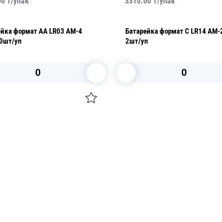
3310.00
₸/
упак
Батарейка формат C LR14 AM-2 1.5V
2шт/уп
В корзину
О НАС
 средства для ухода
ДОСТАВКА И ОПЛАТА
ля праздника
РЕКВИЗИТЫ
 компании
КОНТАКТЫ
О КОМПАНИИ