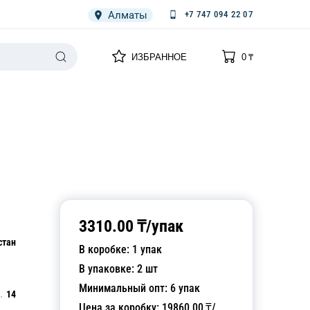
Алматы
+7 747 094 22 07
0
0
ИЗБРАННОЕ
0
₸
НАРИЯ
ПЛЕНКА
СПЕЦОДЕЖДА ОДНОРАЗОВАЯ
3310.00
₸/
упак
стан
В коробке:
1
упак
В упаковке:
2
шт
Минимальный опт:
6
упак
14
Цена за коробку:
19860.00
₸/