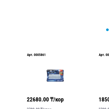
61
Арт.
0005811
00
₸/кор
18500.00
₸/кор