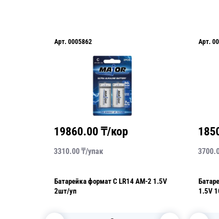
.
0005862
Арт.
0005811
860.00
₸/кор
18500.00
₸/кор
0.00
₸/
упак
3700.00
₸/
упак
арейка формат C LR14 AM-2 1.5V
Батарейка формат АА LR03 
/уп
1.5V 10шт/уп