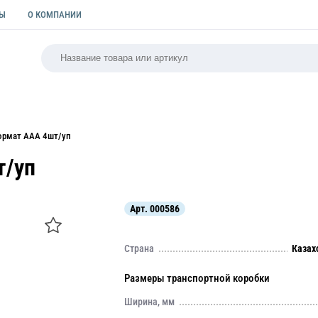
ТЫ
О КОМПАНИИ
РСАЛЬНАЯ
ПАКЕТЫ
ФОРМЫ ДЛЯ ВЫПЕЧКИ
КУЛИ
ормат ААА 4шт/уп
т/уп
Арт.
000586
Страна
Казах
Размеры транспортной коробки
Ширина, мм