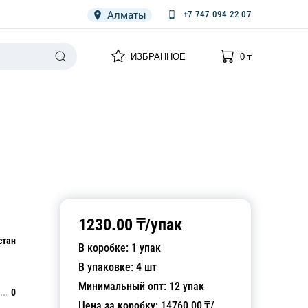
Алматы
+7 747 094 22 07
0
0
ИЗБРАННОЕ
0
₸
НАРИЯ
ПЛЕНКА
СПЕЦОДЕЖДА ОДНОРАЗОВАЯ
1230.00
₸/
упак
стан
В коробке:
1
упак
В упаковке:
4
шт
Минимальный опт:
12
упак
0
Цена за коробку:
14760.00
₸/