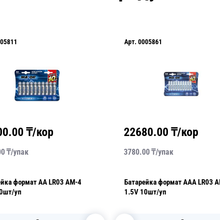
Арт.
0005861
22680.00
₸/кор
3780.00
₸/
упак
AM-4
Батарейка формат ААА LR03 AM-4
1.5V 10шт/уп