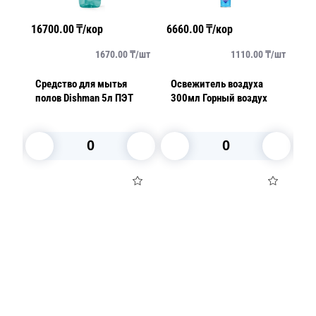
16700.00
₸/кор
6660.00
₸/кор
1296
т
1670.00
₸/
шт
1110.00
₸/
шт
Средство для мытья
Освежитель воздуха
Сред
я
полов Dishman 5л ПЭТ
300мл Горный воздух
опол
пос
пром
кани
В корзину
В корзину
Посуда для приготовления пищи
Маски