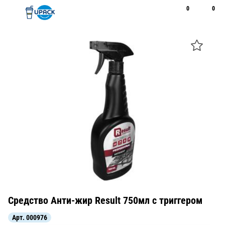
0
0
Рус
Қаз
Открыть поиск
Позвонить
+7 747 094 22 07
Средство Анти-жир Result 750мл с триггером
Арт.
000976