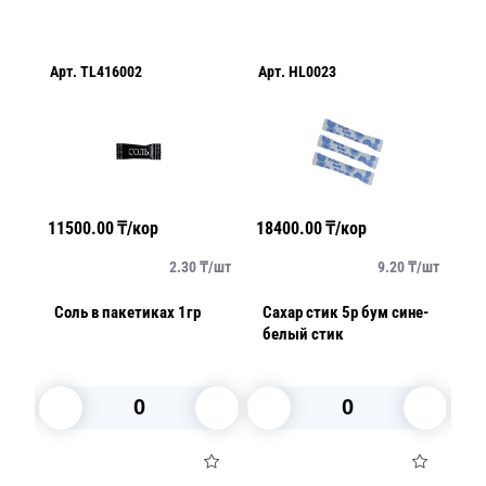
Арт.
TL416002
Арт.
HL0023
Ар
11500.00
₸/кор
18400.00
₸/кор
66
/
шт
2.30
₸/
шт
9.20
₸/
шт
Соль в пакетиках 1гр
Сахар стик 5р бум сине-
Со
белый стик
В корзину
В корзину