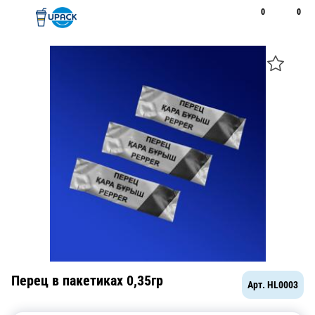
0
0
Рус
Қаз
Открыть поиск
Позвонить
+7 747 094 22 07
Перец в пакетиках 0,35гр
Арт.
HL0003