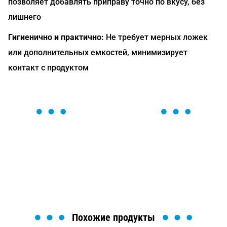
позволяет добавлять приправу точно по вкусу, без
лишнего
Гигиенично и практично:
Не требует мерных ложек
или дополнительных емкостей, минимизирует
контакт с продуктом
ОСТАВЬТЕ ЗАЯВКУ
Мы вам перезвоним в течение 1 минуты и поможем
найти или оформить нужный товар!
Загрузка формы...
Похожие продукты