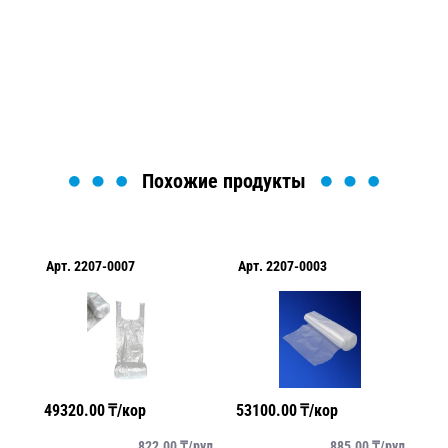
Мы вам перезвоним в течение 1 минуты и поможем
найти или оформить нужный товар!
Загрузка формы...
Похожие продукты
Арт.
2207-0007
Арт.
2207-0003
Ар
49320.00
₸/кор
53100.00
₸/кор
57
упак
822.00
₸/
рул
885.00
₸/
рул