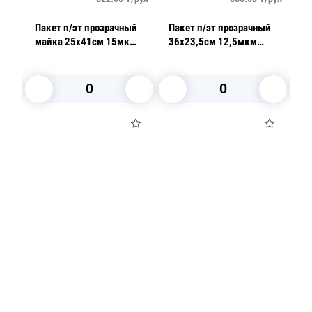
Пакет п/эт прозрачный
Пакет п/эт прозрачный
Па
р
майка 25х41см 15мк
36х23,5см 12,5мкм
3
90шт/рл без втулки
200шт/рл
4
В корзину
В корзину
Посуда для приготовления пищи
Маски
Для кондитеров
TRAMONTINA
Свечи