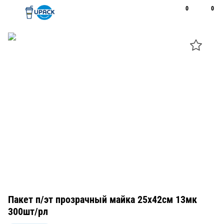
0
0
Рус
Қаз
Открыть поиск
Позвонить
+7 747 094 22 07
Пакет п/эт прозрачный майка 25х42см 13мк
300шт/рл