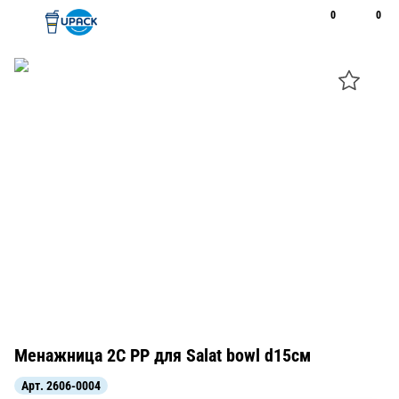
0
0
Рус
Қаз
Открыть поиск
Позвонить
+7 747 094 22 07
Менажница 2С PP для Salat bowl d15см
Арт.
2606-0004