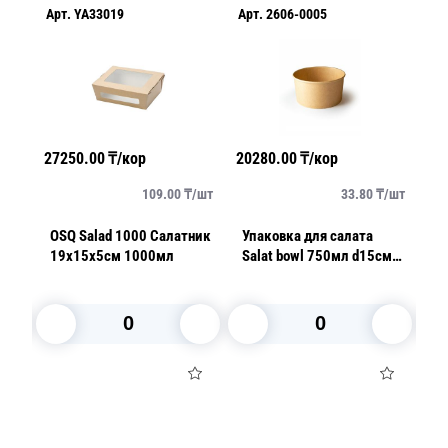
Арт.
YA33019
Арт.
2606-0005
Ар
27250.00
₸/кор
20280.00
₸/кор
10
/
шт
109.00
₸/
шт
33.80
₸/
шт
OSQ Salad 1000 Салатник
Упаковка для салата
Кр
см
19х15х5см 1000мл
Salat bowl 750мл d15см
b
h6,1см (крышка
отдельно)
В корзину
В корзину