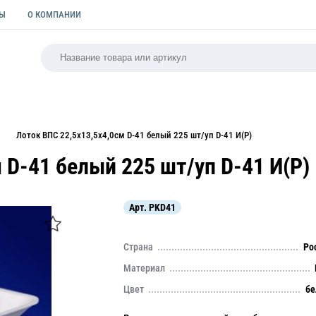
ТЫ
О КОМПАНИИ
РСАЛЬНАЯ
ПАКЕТЫ
ФОРМЫ ДЛЯ ВЫПЕЧКИ
КУЛИ
Лоток ВПС 22,5х13,5х4,0см D-41 белый 225 шт/уп D-41 И(Р)
 D-41 белый 225 шт/уп D-41 И(Р)
Арт.
PKD41
Страна
Ро
Материал
Цвет
бе