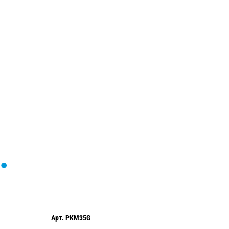
Загрузка
формы...
Арт.
PKM35G
Арт.
PKL