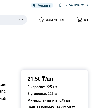
Алматы
+7 747 094 22 07
0
0
ИЗБРАННОЕ
0
₸
НАРИЯ
ПЛЕНКА
СПЕЦОДЕЖДА ОДНОРАЗОВАЯ
21.50
₸/
шт
ссия
В коробке:
225
шт
ВПС
В упаковке:
225
шт
лый
Минимальный опт:
675
шт
Цена за коробку:
14512.50
₸/