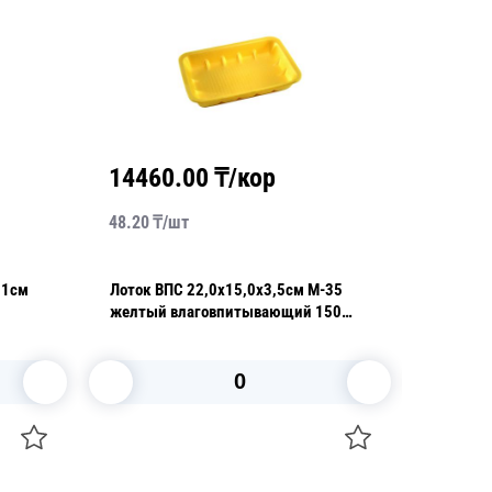
14460.00
₸/кор
1563
48.20
₸/
шт
52.10
₸/
Лоток ВПС 22,0х15,0х3,5см М-35
Ланч-бокс 1-се
желтый влаговпитывающий 150
штук в упаковке
В корзину