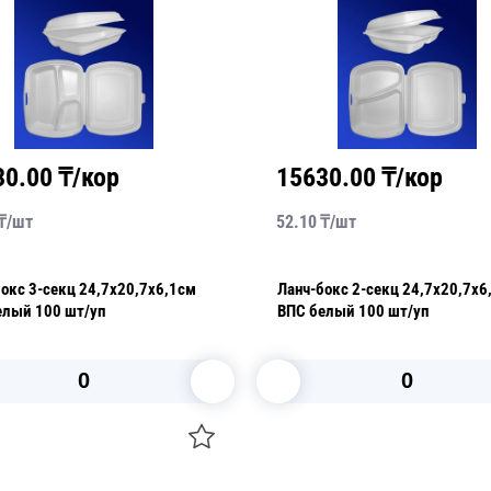
30.00
₸/кор
15630.00
₸/кор
₸/
шт
52.10
₸/
шт
-секц 24,7х20,7х6,1см
Ланч-бокс 2-секц 24,7х20,7х6,1см
ВПС белый 100 шт/уп
ВПС белый 100 шт/уп
В корзину
В корзину