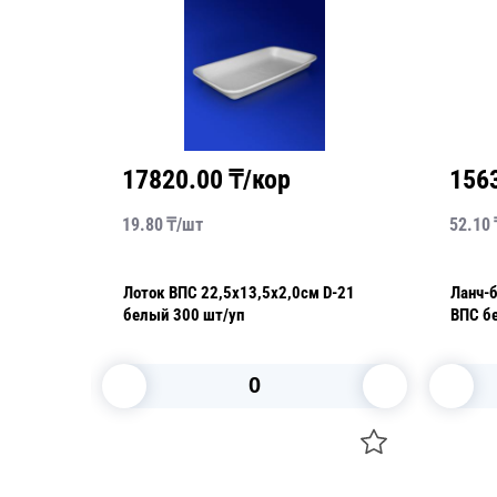
17820.00
₸/кор
156
19.80
₸/
шт
52.10
Z-195
Лоток ВПС 22,5х13,5х2,0см D-21
Ланч-бокс 3
белый 300 шт/уп
В корзину