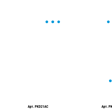
ОСТАВЬТЕ ЗАЯВКУ
Мы вам перезвоним в течение 1 минут
оформить нужный товар!
Арт.
PKD21AC
Арт.
P