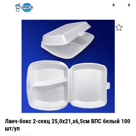
0
0
Рус
Қаз
Открыть поиск
Позвонить
+7 747 094 22 07
Ланч-бокс 2-секц 25,0х21,х6,5см ВПС белый 100
шт/уп