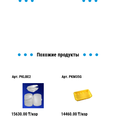
ОСТАВЬТЕ ЗАЯВКУ
Мы вам перезвоним в течение 1 минуты и поможем
найти или оформить нужный товар!
Загрузка формы...
Похожие продукты
Арт.
PKLBE2
Арт.
PKM35G
Ар
15630.00
₸/кор
14460.00
₸/кор
15