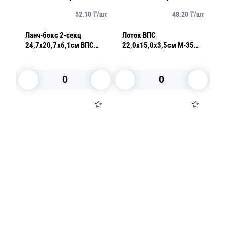
/
шт
52.10
₸/
шт
48.20
₸/
шт
Ланч-бокс 2-секц
Лоток ВПС
Л
5
24,7х20,7х6,1см ВПС
22,0х15,0х3,5см М-35
2
белый 100 шт/уп
желтый
влаговпитывающий 150
штук в упаковке
В корзину
В корзину
Посуда для приготовления пищи
Маски
Для кондитеров
TRAMONTINA