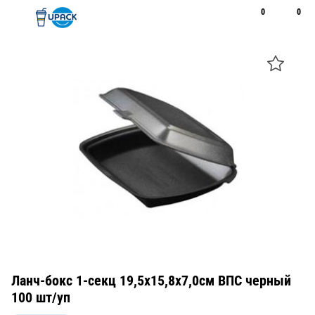
0
0
Рус
Қаз
Открыть поиск
Позвонить
+7 747 094 22 07
Ланч-бокс 1-секц 19,5х15,8х7,0см ВПС черный
100 шт/уп