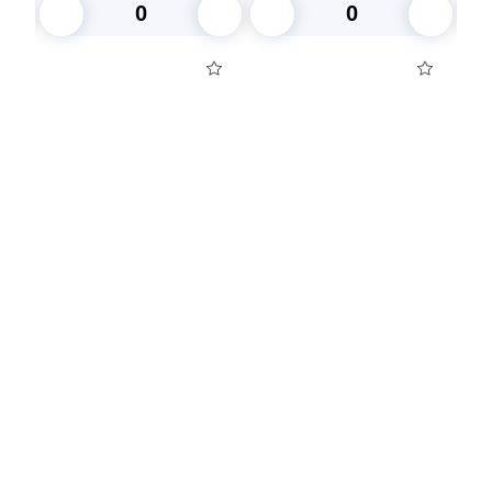
штук в упаковке
В корзину
В корзину
Посуда для приготовления пищи
Маски
Для кондитеров
TRAMONTINA
Свечи
Уборка и средства для ухода
Товары для праздника
Вакансии компании