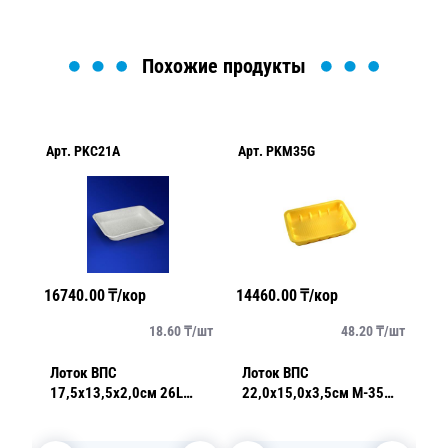
Похожие продукты
Арт.
PKC21A
Арт.
PKM35G
Ар
16740.00
₸/кор
14460.00
₸/кор
10
/
шт
18.60
₸/
шт
48.20
₸/
шт
Лоток ВПС
Лоток ВПС
Л
17,5х13,5х2,0см 26L
22,0х15,0х3,5см М-35
17
белый 300 шт/уп С-21
желтый
АИ Р
влаговпитывающий 150