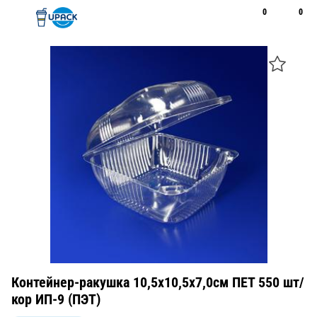
0
0
Рус
Қаз
Открыть поиск
Позвонить
+7 747 094 22 07
Контейнер-ракушка 10,5х10,5х7,0см ПЕТ 550 шт/
кор ИП-9 (ПЭТ)