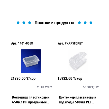
Похожие продукты
Арт.
1401-0058
Арт.
PKRF580PET
Ар
21330.00
₸/кор
15932.00
₸/кор
15
/
шт
71.10
₸/
шт
56.90
₸/
шт
ый
Контейнер пластиковый
Контейнер пластиковый
К
й
650мл PP прозрачный
под ягоды 580мл PET
25
17,3х12,1х4,5см 50шт/
прозрачный с