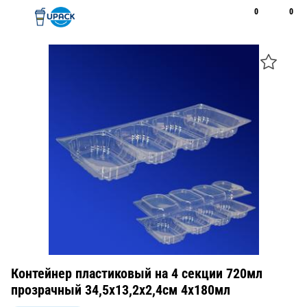
0
0
Рус
Қаз
Открыть поиск
Позвонить
+7 747 094 22 07
Контейнер пластиковый на 4 секции 720мл
прозрачный 34,5х13,2х2,4см 4х180мл