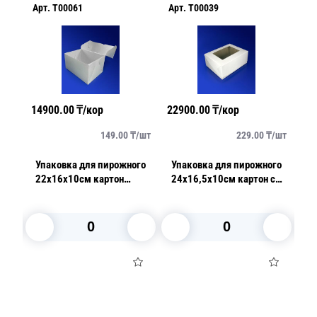
Арт.
T00061
Арт.
T00039
Ар
14900.00
₸/кор
22900.00
₸/кор
23
/
шт
149.00
₸/
шт
229.00
₸/
шт
го
Упаковка для пирожного
Упаковка для пирожного
К
лая
22х16х10см картон
24х16,5х10см картон с
на 3 секции 1000мл
белая 100шт/уп
окном белая 100шт/уп
п
н
1
П
В корзину
В корзину