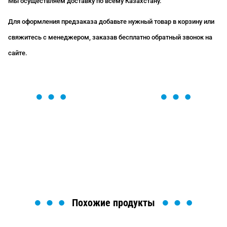
Мы осуществляем доставку по всему Казахстану.
Для оформления предзаказа добавьте нужный товар в корзину или
свяжитесь с менеджером, заказав бесплатно обратный звонок на
сайте.
ОСТАВЬТЕ ЗАЯВКУ
Мы вам перезвоним в течение 1 минуты и поможем
найти или оформить нужный товар!
Загрузка формы...
Похожие продукты