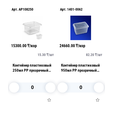
Арт.
AP108250
Арт.
1401-0062
Ар
15300.00
₸/кор
24660.00
₸/кор
25
/
шт
15.30
₸/
шт
82.20
₸/
шт
ый
Контейнер пластиковый
Контейнер пластиковый
К
250мл PP прозрачный
950мл PP прозрачный
7
10,8х8,2х4,9см 100шт/
17,3х12,1х6,7см 50шт/
d1
ой
уп
уп с крышкой
800
В корзину
В корзину