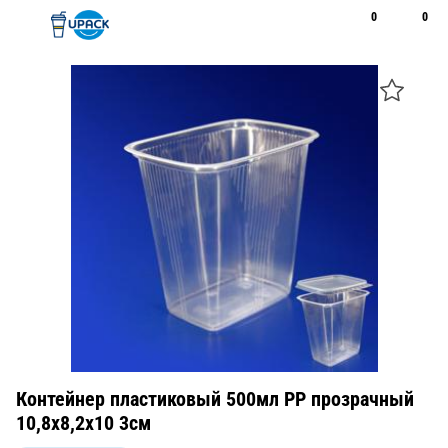
0
0
Рус
Қаз
Открыть поиск
Позвонить
+7 747 094 22 07
Контейнер пластиковый 500мл PP прозрачный
10,8х8,2х10 3см