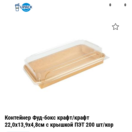
0
0
Рус
Қаз
Открыть поиск
Позвонить
+7 747 094 22 07
Контейнер Фуд-бокс крафт/крафт
22,0x13,9x4,8см с крышкой ПЭТ 200 шт/кор