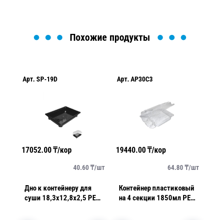
Похожие продукты
Арт.
SP-19D
Арт.
AP30C3
Ар
17052.00
₸/кор
19440.00
₸/кор
85
/
шт
40.60
₸/
шт
64.80
₸/
шт
Дно к контейнеру для
Контейнер пластиковый
Дн
суши 18,3х12,8х2,5 PET
на 4 секции 1850мл PЕТ
с
черное крышка SP-19K
прозрачный с
PE
ПЭТ
нераздельной крышкой
2