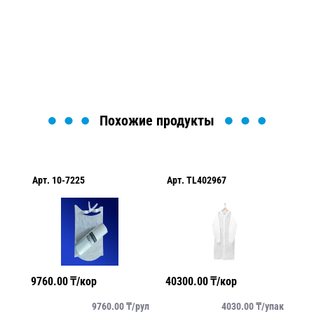
Мы вам перезвоним в течение 1 минуты и поможем
найти или оформить нужный товар!
Загрузка формы...
Похожие продукты
Арт.
10-7225
Арт.
TL402967
Ар
9760.00
₸/кор
40300.00
₸/кор
44
/
шт
9760.00
₸/
рул
4030.00
₸/
упак