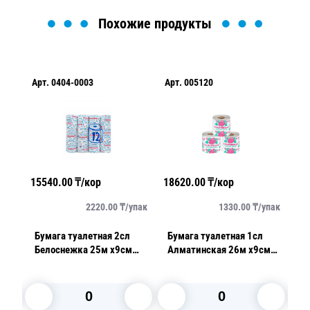
Похожие продукты
Арт.
0404-0003
Арт.
005120
Ар
15540.00
₸/кор
18620.00
₸/кор
31
упак
2220.00
₸/
упак
1330.00
₸/
упак
Бумага туалетная 2сл
Бумага туалетная 1сл
П
Белоснежка 25м х9см
Алматинская 26м х9см
на
12рл/уп
12рл/уп
2