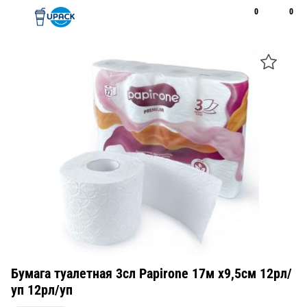
0
0
Рус
Қаз
Открыть поиск
Позвонить
+7 747 094 22 07
Бумага туалетная 3сл Papirone 17м х9,5см 12рл/
уп 12рл/уп