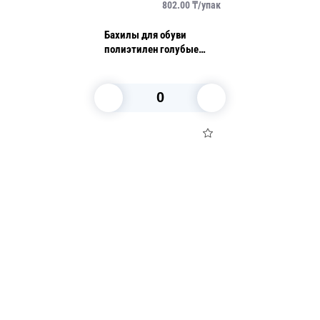
802.00
₸/
упак
Бахилы для обуви
полиэтилен голубые
17мкм AVIORA 100шт/уп
В корзину
Посуда для приготовления пищи
Маски
Для кондитеров
TRAMONTINA