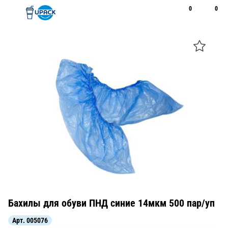
0
0
Рус
Қаз
Открыть поиск
Позвонить
+7 747 094 22 07
Бахилы для обуви ПНД синие 14мкм 500 пар/уп
Арт.
005076