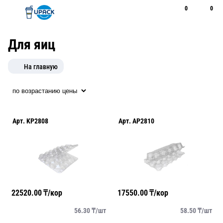
0
0
Рус
Қаз
Открыть поиск
Позвонить
+7 747 094 22 07
Для яиц
На главную
Арт.
KP2808
Арт.
AP2810
22520.00
₸/кор
17550.00
₸/кор
56.30
₸/
шт
58.50
₸/
шт