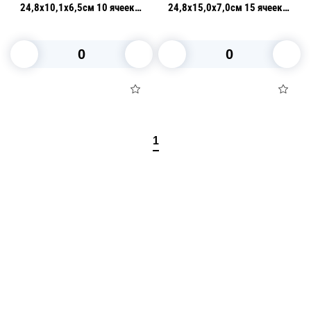
24,8х10,1х6,5см 10 ячеек
24,8х15,0х7,0см 15 ячеек
d4,5см матовая
d4,5см матовая
В корзину
В корзину
1
Посуда для приготовления пищи
Маски
Для кондитеров
TRAMONTINA