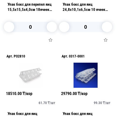
Упак бокс для перепел яиц
Упак бокс для яиц
15,5х15,5х4,0см 18ячеек
24,8х10,1х6,5см 10 ячеек
d2,8см
d4,5см прозрачная
В корзину
В корзину
Арт.
PO2810
Арт.
0317-0001
18510.00
₸/кор
29790.00
₸/кор
61.70
₸/
шт
99.30
₸/
шт
Упак бокс для яиц
Упак бокс для яиц